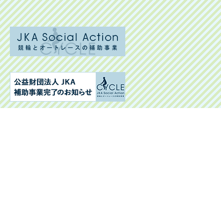
社会福祉法人 貴陽福祉会
特別養護老人ホーム南花園（長期入所・短期入所）
デイサービスセンター南花園
南花園ケアプランセンター
〒270-2254 千葉県松戸市河原塚102-8
tel : 047-392-0881 / fax : 047-392-0882
社会福祉法人 貴陽福祉会
特別養護老人ホーム第二南花園
〒270-2221 千葉県松戸市紙敷1186-8