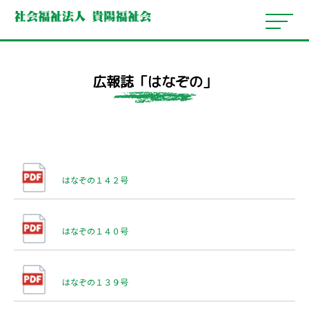
広報誌「はなぞの」
はなぞの１４２号
はなぞの１４０号
はなぞの１３９号