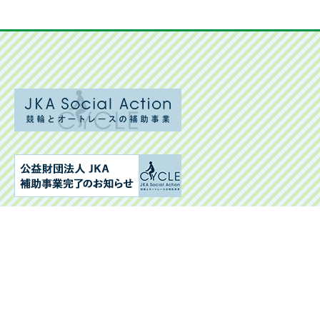
社会福祉法人 貴陽福祉会
特別養護老人ホーム南花園（長期入所・短期入所）
デイサービスセンター南花園
南花園ケアプランセンター
〒270-2254 千葉県松戸市河原塚102-8
tel : 047-392-0881 / fax : 047-392-0882